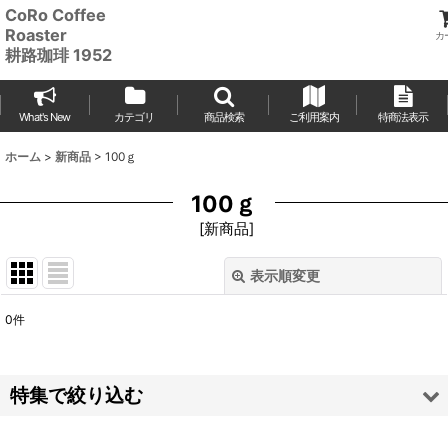
CoRo Coffee
Roaster
カ
耕路珈琲 1952
What's New
カテゴリ
商品検索
ご利用案内
特商法表示
ホーム
>
新商品
>
100ｇ
100ｇ
[
新商品
]
表示順変更
閉じる
0
件
表示数
:
並び順
:
特集で絞り込む
絞り込む