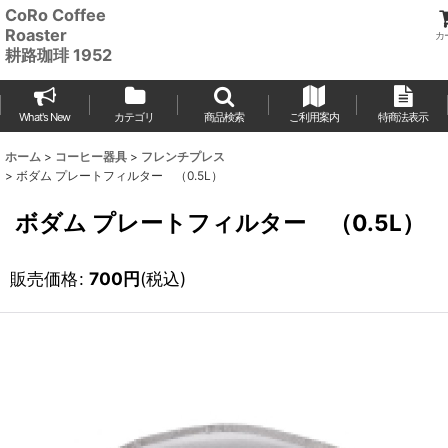
CoRo Coffee
Roaster
カ
耕路珈琲 1952
What's New
カテゴリ
商品検索
ご利用案内
特商法表示
ホーム
>
コーヒー器具
>
フレンチプレス
>
ボダム プレートフィルター （0.5L）
ボダム プレートフィルター （0.5L）
販売価格
:
700
円
(税込)