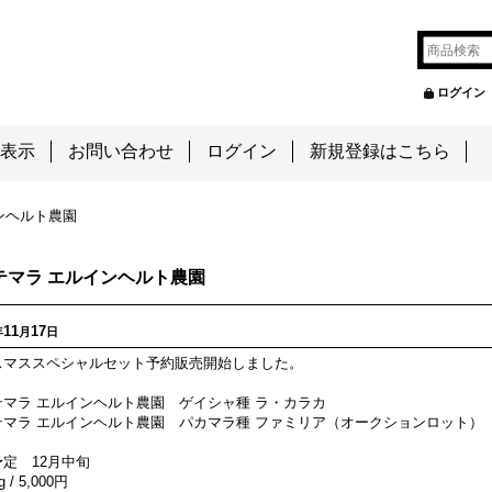
 Roaster
2
ログイン
表示
お問い合わせ
ログイン
新規登録はこちら
ンヘルト農園
テマラ エルインヘルト農園
11
17
年
月
日
スマススペシャルセット予約販売開始しました。
テマラ エルインヘルト農園 ゲイシャ種 ラ・カラカ
テマラ エルインヘルト農園 パカマラ種 ファミリア（オークションロット）
定 12月中旬
 / 5,000円