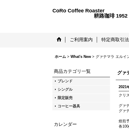
CoRo Coffee
耕路珈琲 195
ご利用案内
特定商取引法
ホーム
>
What's New
>
グァテマラ エルイ
商品カテゴリ一覧
グァ
ブレンド
2021
シングル
クリ
限定販売
グァ
コーヒー器具
グァ
焙煎予
カレンダー
各100g