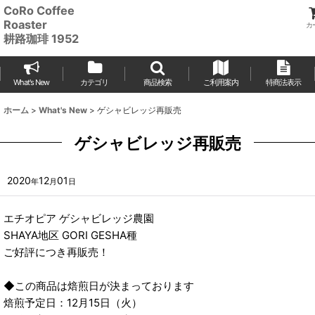
CoRo Coffee
Roaster
カ
耕路珈琲 1952
What's New
カテゴリ
商品検索
ご利用案内
特商法表示
ホーム
>
What's New
>
ゲシャビレッジ再販売
ゲシャビレッジ再販売
2020
12
01
年
月
日
エチオピア ゲシャビレッジ農園
SHAYA地区 GORI GESHA種
ご好評につき再販売！
◆この商品は焙煎日が決まっております
焙煎予定日：12月15日（火）