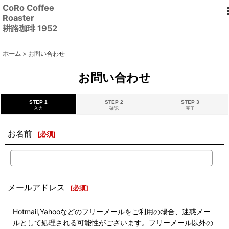
CoRo Coffee
Roaster
耕路珈琲 1952
ホーム
>
お問い合わせ
お問い合わせ
STEP 1
STEP 2
STEP 3
入力
確認
完了
お名前
[
必須
]
メールアドレス
[
必須
]
Hotmail,Yahooなどのフリーメールをご利用の場合、迷惑メー
ルとして処理される可能性がございます。フリーメール以外の